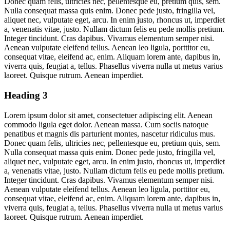
Donec quam felis, ultricies nec, pellentesque eu, pretium quis, sem.
Nulla consequat massa quis enim. Donec pede justo, fringilla vel,
aliquet nec, vulputate eget, arcu. In enim justo, rhoncus ut, imperdiet
a, venenatis vitae, justo. Nullam dictum felis eu pede mollis pretium.
Integer tincidunt. Cras dapibus. Vivamus elementum semper nisi.
Aenean vulputate eleifend tellus. Aenean leo ligula, porttitor eu,
consequat vitae, eleifend ac, enim. Aliquam lorem ante, dapibus in,
viverra quis, feugiat a, tellus. Phasellus viverra nulla ut metus varius
laoreet. Quisque rutrum. Aenean imperdiet.
Heading 3
Lorem ipsum dolor sit amet, consectetuer adipiscing elit. Aenean
commodo ligula eget dolor. Aenean massa. Cum sociis natoque
penatibus et magnis dis parturient montes, nascetur ridiculus mus.
Donec quam felis, ultricies nec, pellentesque eu, pretium quis, sem.
Nulla consequat massa quis enim. Donec pede justo, fringilla vel,
aliquet nec, vulputate eget, arcu. In enim justo, rhoncus ut, imperdiet
a, venenatis vitae, justo. Nullam dictum felis eu pede mollis pretium.
Integer tincidunt. Cras dapibus. Vivamus elementum semper nisi.
Aenean vulputate eleifend tellus. Aenean leo ligula, porttitor eu,
consequat vitae, eleifend ac, enim. Aliquam lorem ante, dapibus in,
viverra quis, feugiat a, tellus. Phasellus viverra nulla ut metus varius
laoreet. Quisque rutrum. Aenean imperdiet.