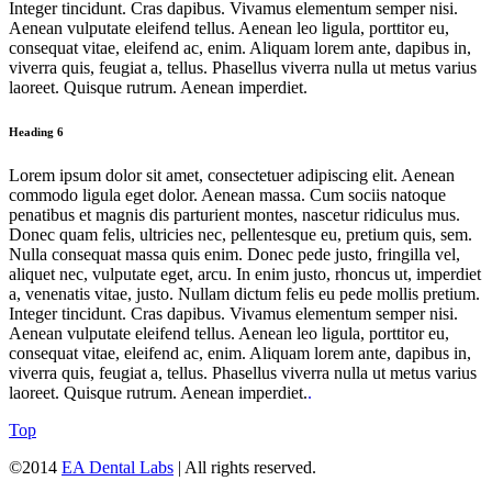
Integer tincidunt. Cras dapibus. Vivamus elementum semper nisi.
Aenean vulputate eleifend tellus. Aenean leo ligula, porttitor eu,
consequat vitae, eleifend ac, enim. Aliquam lorem ante, dapibus in,
viverra quis, feugiat a, tellus. Phasellus viverra nulla ut metus varius
laoreet. Quisque rutrum. Aenean imperdiet.
Heading 6
Lorem ipsum dolor sit amet, consectetuer adipiscing elit. Aenean
commodo ligula eget dolor. Aenean massa. Cum sociis natoque
penatibus et magnis dis parturient montes, nascetur ridiculus mus.
Donec quam felis, ultricies nec, pellentesque eu, pretium quis, sem.
Nulla consequat massa quis enim. Donec pede justo, fringilla vel,
aliquet nec, vulputate eget, arcu. In enim justo, rhoncus ut, imperdiet
a, venenatis vitae, justo. Nullam dictum felis eu pede mollis pretium.
Integer tincidunt. Cras dapibus. Vivamus elementum semper nisi.
Aenean vulputate eleifend tellus. Aenean leo ligula, porttitor eu,
consequat vitae, eleifend ac, enim. Aliquam lorem ante, dapibus in,
viverra quis, feugiat a, tellus. Phasellus viverra nulla ut metus varius
laoreet. Quisque rutrum. Aenean imperdiet.
.
Top
©2014
EA Dental Labs
| All rights reserved.