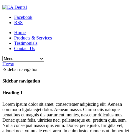
Facebook
RSS
Home
Products & Services
Testimonials
Contact Us
Home
›
Sidebar navigation
Sidebar navigation
Heading 1
Lorem ipsum dolor sit amet, consectetuer adipiscing elit. Aenean
commodo ligula eget dolor. Aenean massa. Cum sociis natoque
penatibus et magnis dis parturient montes, nascetur ridiculus mus.
Donec quam felis, ultricies nec, pellentesque eu, pretium quis, sem.
Nulla consequat massa quis enim. Donec pede justo, fringilla vel,
aliquet nec, vulputate eget, arcu. In enim justo, rhoncus ut, imperdiet