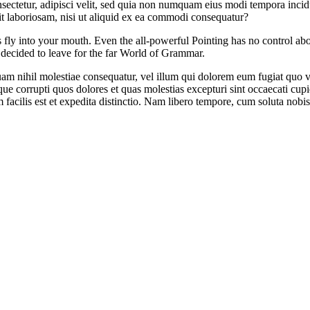
sectetur, adipisci velit, sed quia non numquam eius modi tempora inci
t laboriosam, nisi ut aliquid ex ea commodi consequatur?
es fly into your mouth. Even the all-powerful Pointing has no control abo
decided to leave for the far World of Grammar.
uam nihil molestiae consequatur, vel illum qui dolorem eum fugiat quo v
e corrupti quos dolores et quas molestias excepturi sint occaecati cupid
 facilis est et expedita distinctio. Nam libero tempore, cum soluta nob