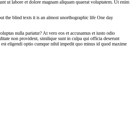
dunt ut labore et dolore magnam aliquam quaerat voluptatem. Ut enim
ut the blind texts it is an almost unorthographic life One day
oluptas nulla pariatur? At vero eos et accusamus et iusto odio
itate non provident, similique sunt in culpa qui officia deserunt
is est eligendi optio cumque nihil impedit quo minus id quod maxime