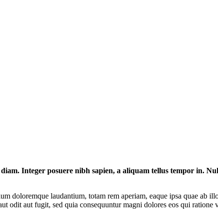
 diam. Integer posuere nibh sapien, a aliquam tellus tempor in. Null
tium doloremque laudantium, totam rem aperiam, eaque ipsa quae ab illo in
t odit aut fugit, sed quia consequuntur magni dolores eos qui ratione 