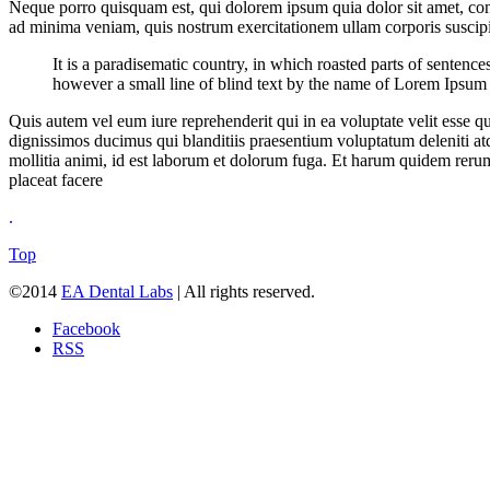
Neque porro quisquam est, qui dolorem ipsum quia dolor sit amet, con
ad minima veniam, quis nostrum exercitationem ullam corporis suscipi
It is a paradisematic country, in which roasted parts of sentenc
however a small line of blind text by the name of Lorem Ipsum 
Quis autem vel eum iure reprehenderit qui in ea voluptate velit esse q
dignissimos ducimus qui blanditiis praesentium voluptatum deleniti atqu
mollitia animi, id est laborum et dolorum fuga. Et harum quidem rerum
placeat facere
.
Top
©2014
EA Dental Labs
| All rights reserved.
Facebook
RSS